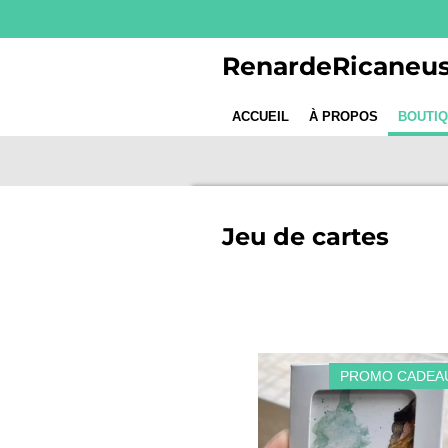
Passer
au
RenardeRicaneu
contenu
principal
ACCUEIL
À PROPOS
BOUTI
Jeu de cartes
PROMO CADEA