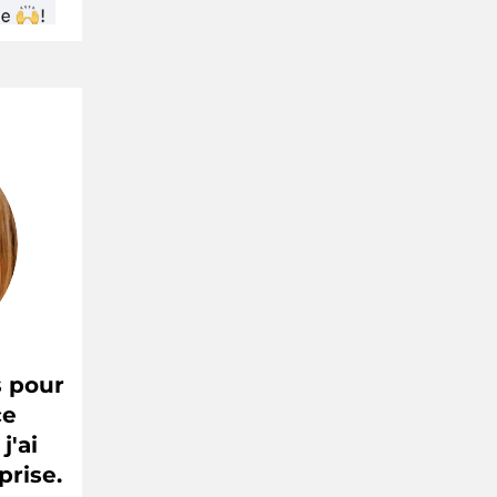
s pour
ce
j'ai
prise.