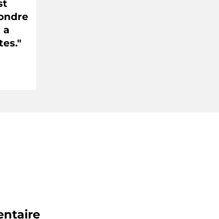
st
pondre
 a
tes."
ntaire