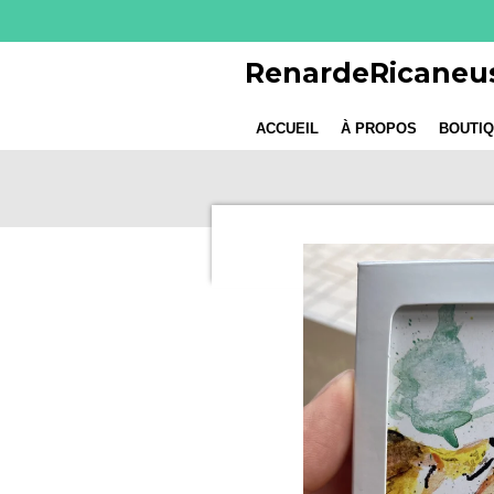
Passer
au
RenardeRicaneu
contenu
principal
ACCUEIL
À PROPOS
BOUTI