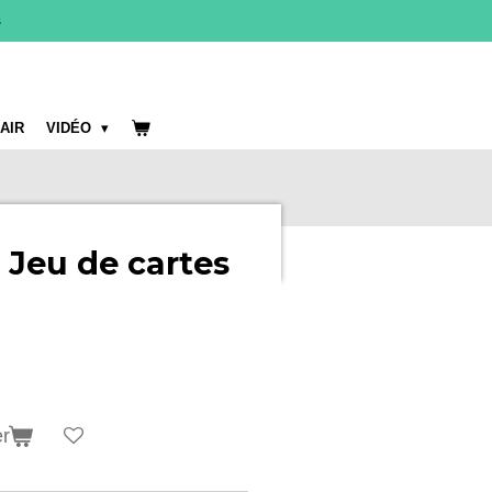
s
 AIR
VIDÉO
| Jeu de cartes
er