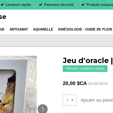
Livraison rapide
Paiement sécurisé
Produits unique
se
QUE
ARTISANAT
AQUARELLE
KINÉSIOLOGIE - GUIDE DE PLEIN
Jeu d'oracle 
PROMO CADEAU NOËL
20,00 $CA
30,00 $CA
Ajouter au pani