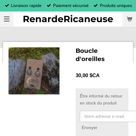
Livraison rapide
Paiement sécurisé
Produits uniques
Passer
au
RenardeRicaneuse
contenu
principal
Boucle
d'oreilles
30,00 $CA
Être informé du retour
en stock du produit
Envoyer