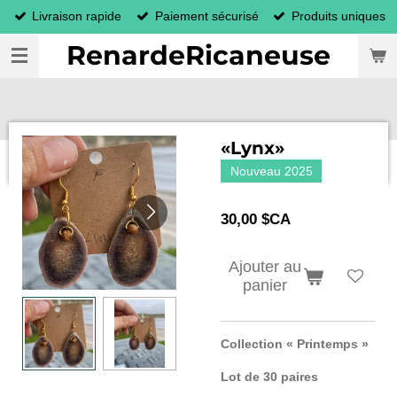
Livraison rapide
Paiement sécurisé
Produits uniques
Passer
au
RenardeRicaneuse
contenu
principal
«Lynx»
Nouveau 2025
30,00 $CA
Ajouter au
panier
Collection « Printemps »
Lot de 30 paires