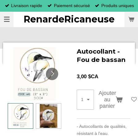
Livraison rapide
Paiement sécurisé
Produits uniques
Passer
au
RenardeRicaneuse
contenu
principal
Autocollant -
Fou de bassan
3,00 $CA
Ajouter
au
panier
- Autocollants de qualités,
résistant à l'eau.