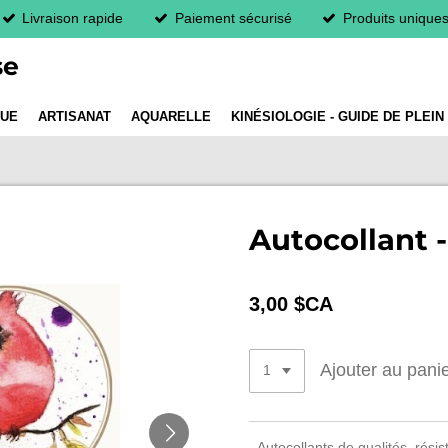
Livraison rapide
Paiement sécurisé
Produits unique
se
QUE
ARTISANAT
AQUARELLE
KINÉSIOLOGIE - GUIDE DE PLEIN
Autocollant -
3,00 $CA
Ajouter au pani
- Autocollants de qualités, résis