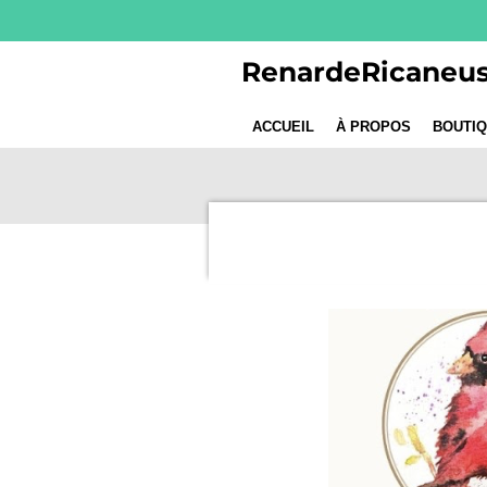
Passer
au
RenardeRicaneu
contenu
principal
ACCUEIL
À PROPOS
BOUTI