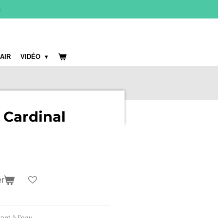
s
 AIR
VIDÉO
 Cardinal
er
tant à l'eau.