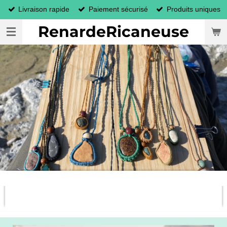
Livraison rapide
Paiement sécurisé
Produits uniques
Passer
au
RenardeRicaneuse
contenu
principal