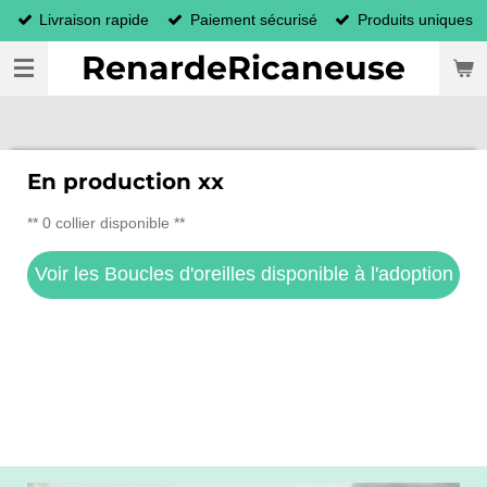
Livraison rapide
Paiement sécurisé
Produits uniques
Passer
au
RenardeRicaneuse
contenu
principal
En production xx
** 0 collier disponible **
Voir les Boucles d'oreilles disponible à l'adoption