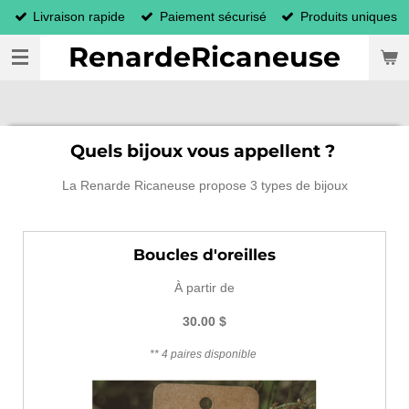
Livraison rapide
Paiement sécurisé
Produits uniques
Passer
au
RenardeRicaneuse
contenu
principal
Quels bijoux vous appellent ?
La Renarde Ricaneuse propose 3 types de bijoux
Boucles d'oreilles
À partir de
30.00 $
** 4 paires disponible